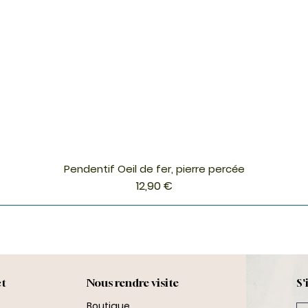
Pendentif Oeil de fer, pierre percée
Aperçu rapide
Prix
12,90 €
ct
Nous rendre visite
S'
Boutique