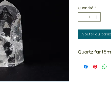
Quantité
*
Ajouter au panie
Quartz fantô
Les quartz fantôme
ouvrent l’accès à 
supérieurs, des cri
l’accès à la mémoi