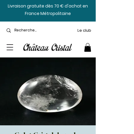
​Livraison gratuite dès 70 € d'achat en
France Métropolitaine
Le club