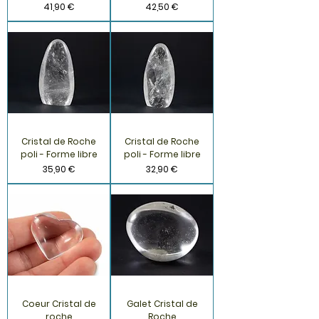
Prix
Prix
41,90 €
42,50 €
Cristal de Roche
Cristal de Roche
poli - Forme libre
poli - Forme libre
Prix
Prix
35,90 €
32,90 €
Coeur Cristal de
Galet Cristal de
roche
Roche