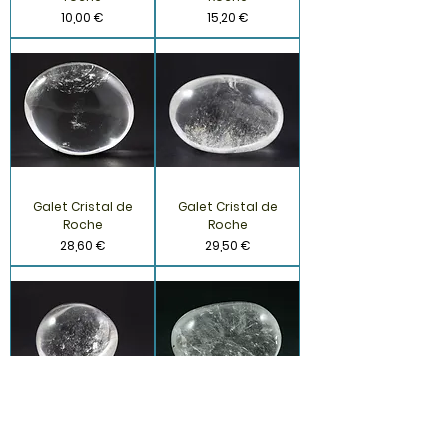
Prix
Prix
10,00 €
15,20 €
Galet Cristal de
Galet Cristal de
Roche
Roche
Prix
Prix
28,60 €
29,50 €
Galet Cristal de
Galet Cristal de