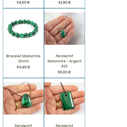
Prix
Prix
34,50 €
42,90 €
Bracelet Malachite
Pendentif
10mm
Malachite - Argent
925
Prix
54,90 €
Prix
55,00 €
Pendentif
Pendentif