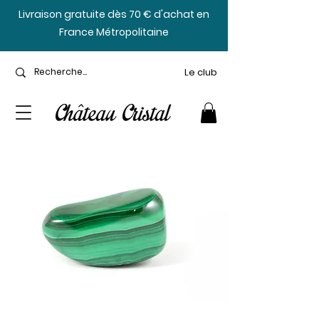
​Livraison gratuite dès 70 € d'achat en
France Métropolitaine
Le club