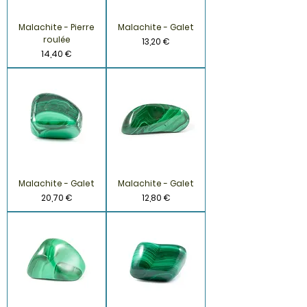
Malachite - Pierre
Malachite - Galet
roulée
Prix
13,20 €
Prix
14,40 €
Malachite - Galet
Malachite - Galet
Prix
Prix
20,70 €
12,80 €