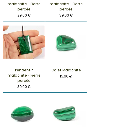
malachite - Pierre
malachite - Pierre
percée
percée
Prix
Prix
29,00 €
39,00 €
Pendentif
Galet Malachite
malachite - Pierre
Prix
15,60 €
percée
Prix
39,00 €