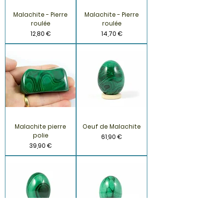
Malachite - Pierre
Malachite - Pierre
roulée
roulée
Prix
Prix
12,80 €
14,70 €
Malachite pierre
Oeuf de Malachite
polie
Prix
61,90 €
Prix
39,90 €