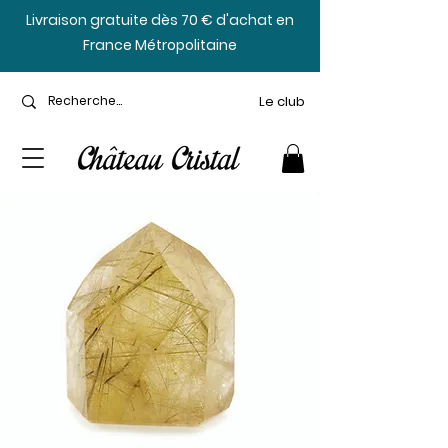
​Livraison gratuite dès 70 € d'achat en
France Métropolitaine
Le club