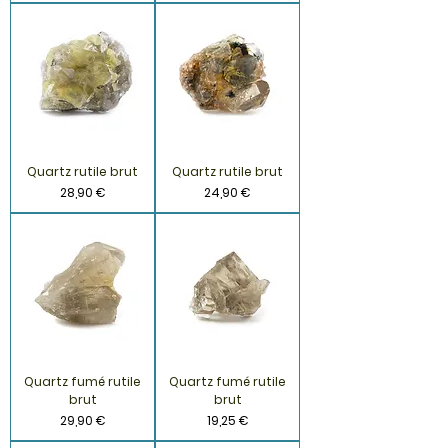
Quartz rutile brut
Quartz rutile brut
Prix
Prix
28,90 €
24,90 €
Quartz fumé rutile
Quartz fumé rutile
brut
brut
Prix
Prix
29,90 €
19,25 €