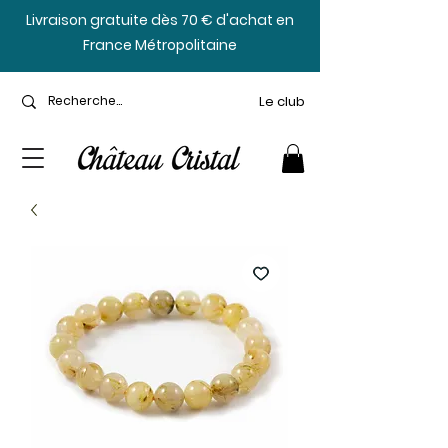
​Livraison gratuite dès 70 € d'achat en
France Métropolitaine
Le club