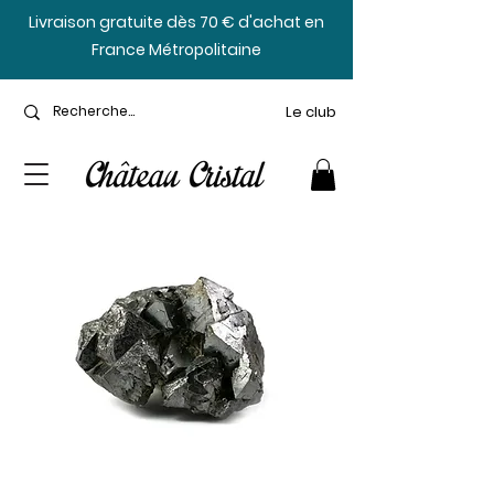
​Livraison gratuite dès 70 € d'achat en
France Métropolitaine
Le club