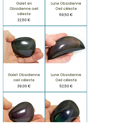
Galet en
Lune Obsidienne
Obsidienne oeil
Oeil céleste
céleste
Prix
59,50 €
Prix
22,50 €
Galet Obsidienne
Lune Obsidienne
oeil céleste
Oeil céleste
Prix
Prix
39,00 €
52,50 €