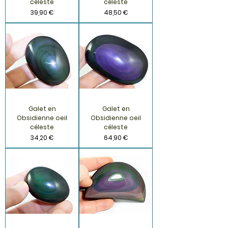
céleste
céleste
Prix
Prix
39,90 €
48,50 €
Galet en
Galet en
Obsidienne oeil
Obsidienne oeil
céleste
céleste
Prix
Prix
34,20 €
64,90 €