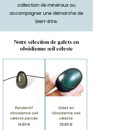
collection de minéraux ou
accompagner une démarche de
bien-être.
Notre sélection de galets en
obsidienne œil céleste
Pendentif
Galet en
obsidienne oeil
Obsidienne oeil
céleste percée
céleste
Prix
Prix
14,90 €
25,80 €