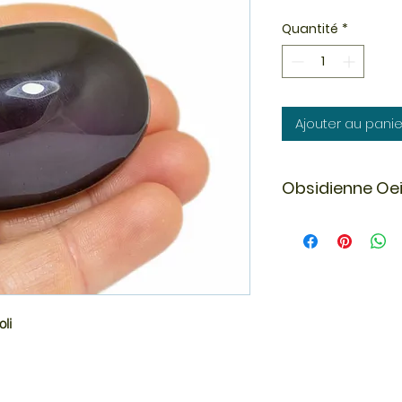
Quantité
*
Ajouter au panie
Obsidienne Oei
L'obsidienne œil cé
pierre de protectio
qui nous entourent.
puissante, vous po
bouclier énergétiqu
L'obsidienne arc-en
li
également sur l'int
à entreprendre ce tr