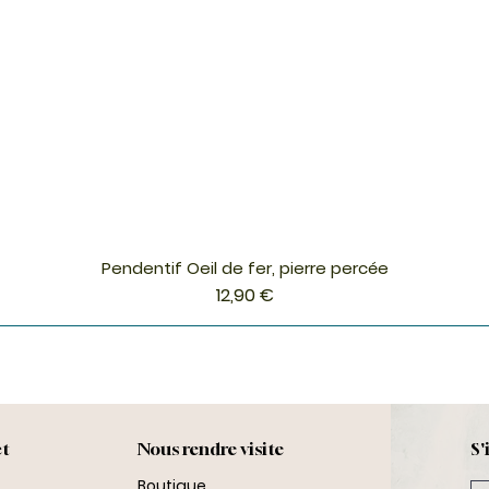
Pendentif Oeil de fer, pierre percée
Aperçu rapide
Prix
12,90 €
ct
Nous rendre visite
S'
Boutique