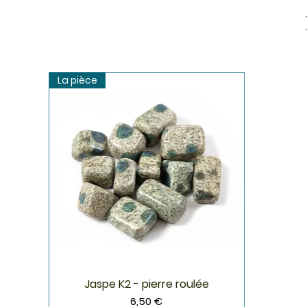
La pièce
Jaspe K2 - pierre roulée
Aperçu rapide
Prix
6,50 €