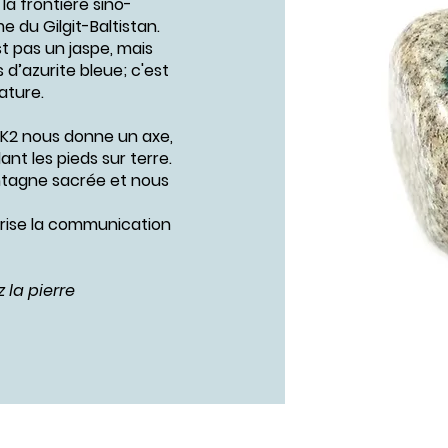
a frontière sino-
 du Gilgit-Baltistan.
t pas un jaspe, mais
d’azurite bleue; c'est
ature.
pe K2 nous donne un axe,
nt les pieds sur terre.
ontagne sacrée et nous
orise la communication
 la pierre