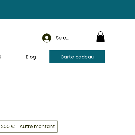
Se connecter
X
Blog
Carte cadeau
200 €
Autre montant