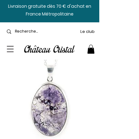
​Livraison gratuite dès 70 € d'achat en
France Métropolitaine
Le club