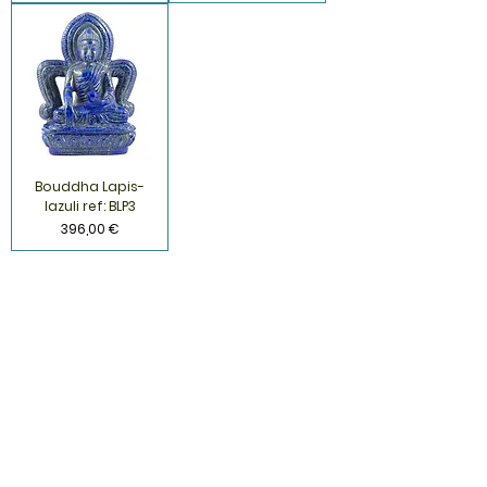
Bouddha Lapis-
lazuli ref: BLP3
Prix
396,00 €
S'inscrire à la Newsletter
S'abonner