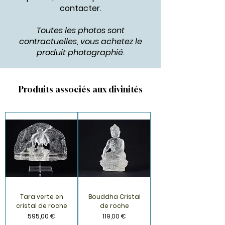
contacter
.
Toutes les photos sont
contractuelles, vous achetez le
produit photographié.
Produits associés aux divinités
Tara verte en
Bouddha Cristal
cristal de roche
de roche
Prix
Prix
595,00 €
119,00 €