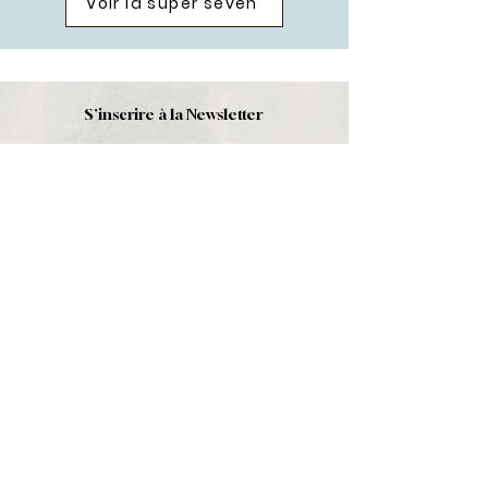
Voir la super seven
S'inscrire à la Newsletter
S'abonner
Boutique
Nouveautés
Minéraux
Cristal de roche
Le club
Politique et contact
CGV
Mentions légales
Politique de confidentialité