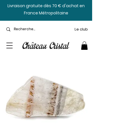
​Livraison gratuite dès 70 € d'achat en
France Métropolitaine
Le club