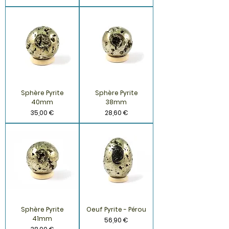
Sphère Pyrite
Sphère Pyrite
40mm
38mm
Prix
Prix
35,00 €
28,60 €
Sphère Pyrite
Oeuf Pyrite - Pérou
41mm
Prix
56,90 €
Prix