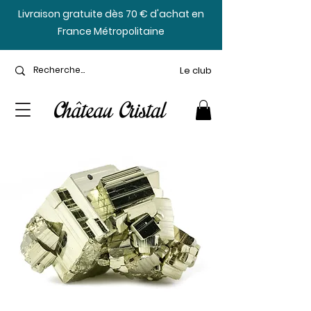
​Livraison gratuite dès 70 € d'achat en
France Métropolitaine
Le club