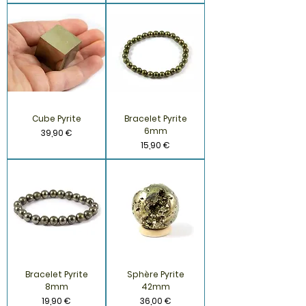
Cube Pyrite
Bracelet Pyrite
6mm
Prix
39,90 €
Prix
15,90 €
Bracelet Pyrite
Sphère Pyrite
8mm
42mm
Prix
Prix
19,90 €
36,00 €