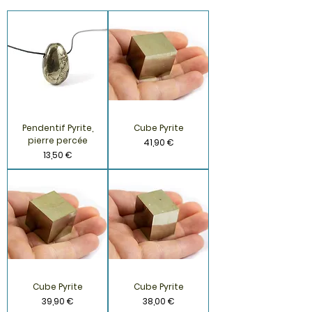
Pendentif Pyrite,
Cube Pyrite
pierre percée
Prix
41,90 €
Prix
13,50 €
Cube Pyrite
Cube Pyrite
Prix
Prix
39,90 €
38,00 €