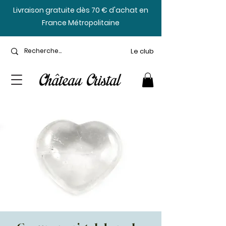
​Livraison gratuite dès 70 € d'achat en
France Métropolitaine
Le club