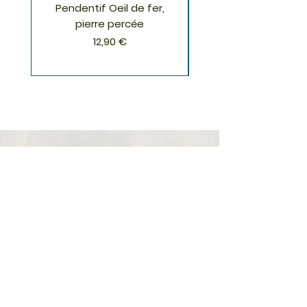
Pendentif Oeil de fer,
Pendentif Chrysoco
pierre percée
Prix
12,90 €
S'inscrire à la Newsletter
S'abonner
Boutique
Nouveautés
Minéraux
Cristal de roche
Le club