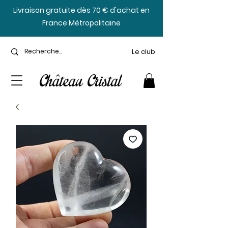
​Livraison gratuite dès 70 € d'achat en
France Métropolitaine
Le club