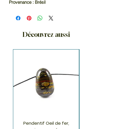
Provenance : Brésil
Découvrez aussi
Pendentif Oeil de fer,
Pendentif Chrysoco