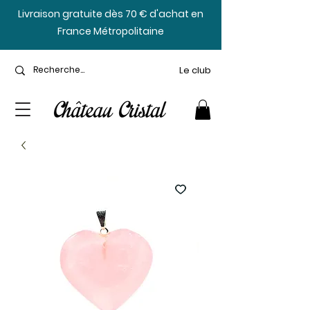
​Livraison gratuite dès 70 € d'achat en
France Métropolitaine
Le club