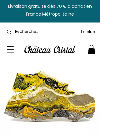
​Livraison gratuite dès 70 € d'achat en
France Métropolitaine
Le club