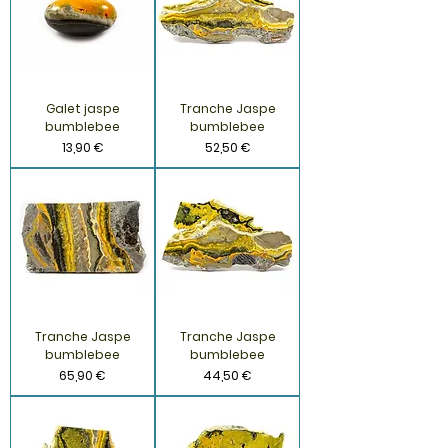
Galet jaspe
Tranche Jaspe
bumblebee
bumblebee
Prix
Prix
13,90 €
52,50 €
Tranche Jaspe
Tranche Jaspe
bumblebee
bumblebee
Prix
Prix
65,90 €
44,50 €