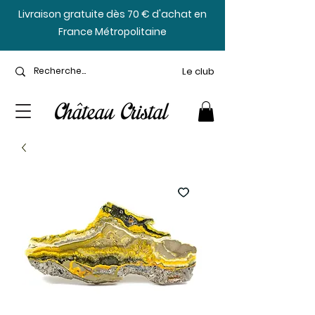
​Livraison gratuite dès 70 € d'achat en
France Métropolitaine
Le club