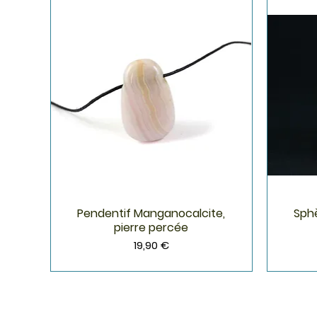
Pendentif Manganocalcite,
Sph
Aperçu rapide
pierre percée
Prix
19,90 €