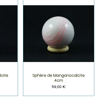
cite
Sphère de Manganocalcite
Aperçu rapide
4cm
Prix
59,00 €