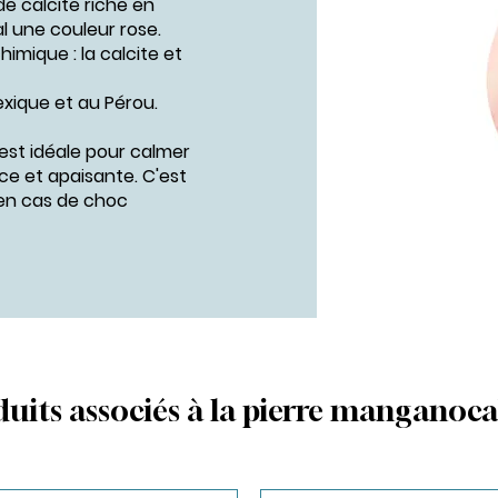
e calcite riche en
 une couleur rose.
imique : la calcite et
xique et au Pérou.
 est idéale pour calmer
ce et apaisante. C'est
en cas de choc
uits associés à la pierre manganoca