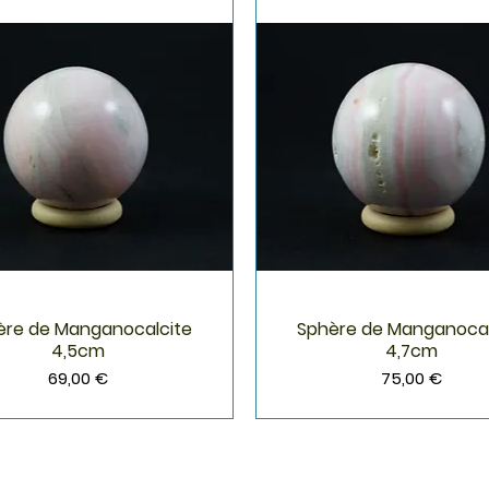
ère de Manganocalcite
Sphère de Manganocal
Aperçu rapide
Aperçu rapide
4,5cm
4,7cm
Prix
Prix
69,00 €
75,00 €