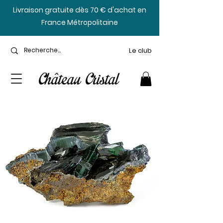
​Livraison gratuite dès 70 € d'achat en
France Métropolitaine
Le club