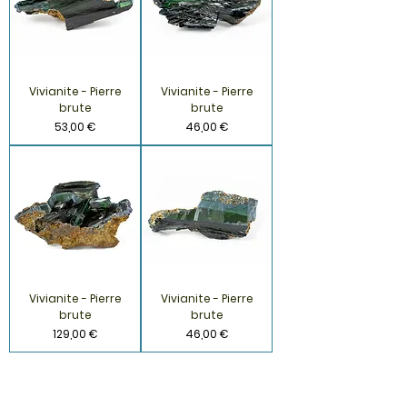
Vivianite - Pierre
Vivianite - Pierre
brute
brute
Prix
Prix
53,00 €
46,00 €
Vivianite - Pierre
Vivianite - Pierre
brute
brute
Prix
Prix
129,00 €
46,00 €