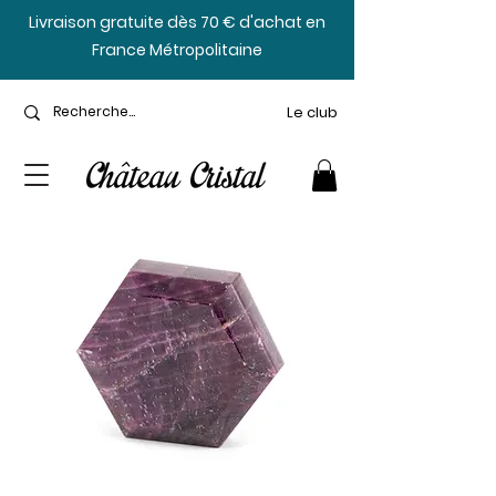
​Livraison gratuite dès 70 € d'achat en
France Métropolitaine
Le club