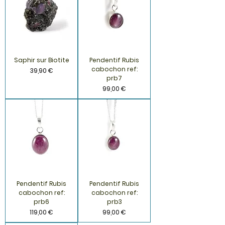
Saphir sur Biotite
Pendentif Rubis
cabochon ref:
Prix
39,90 €
prb7
Prix
99,00 €
Pendentif Rubis
Pendentif Rubis
cabochon ref:
cabochon ref:
prb6
prb3
Prix
Prix
119,00 €
99,00 €