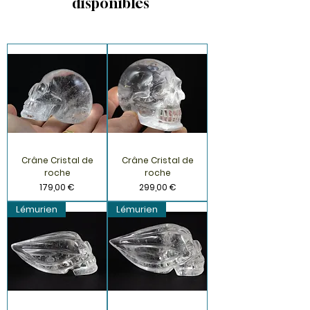
disponibles
Crâne Cristal de
Crâne Cristal de
roche
roche
Prix
Prix
179,00 €
299,00 €
Lémurien
Lémurien