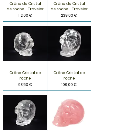
Crâne de Cristal
Crâne de Cristal
de roche - Traveler
de roche - Traveler
Prix
Prix
112,00 €
239,00 €
Crâne Cristal de
Crâne Cristal de
roche
roche
Prix
Prix
93,50 €
109,00 €