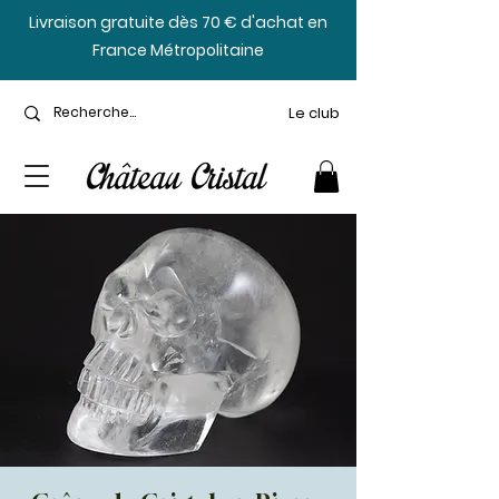
​Livraison gratuite dès 70 € d'achat en
France Métropolitaine
Le club