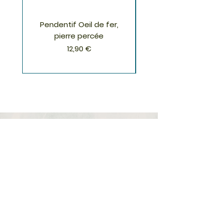
Pendentif Oeil de fer,
Pendentif Chrysoco
pierre percée
Prix
12,90 €
S'inscrire à la Newsletter
S'abonner
Boutique
Nouveautés
Minéraux