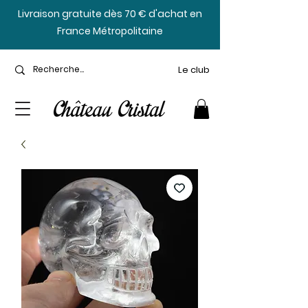
​Livraison gratuite dès 70 € d'achat en
France Métropolitaine
Le club