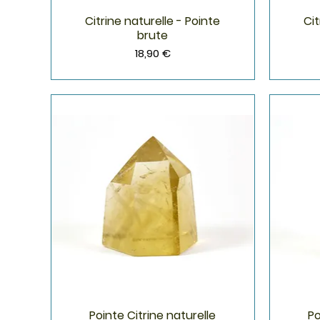
Citrine naturelle - Pointe
Cit
Aperçu rapide
brute
Prix
18,90 €
Pointe Citrine naturelle
Po
Aperçu rapide