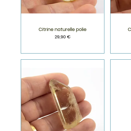
Citrine naturelle polie
C
Aperçu rapide
Prix
29,90 €