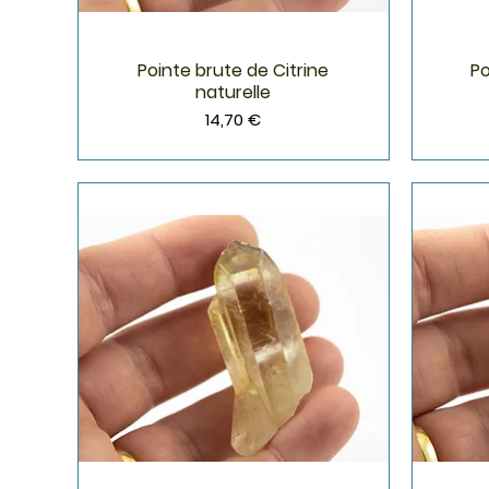
Pointe brute de Citrine
Po
Aperçu rapide
naturelle
Prix
14,70 €