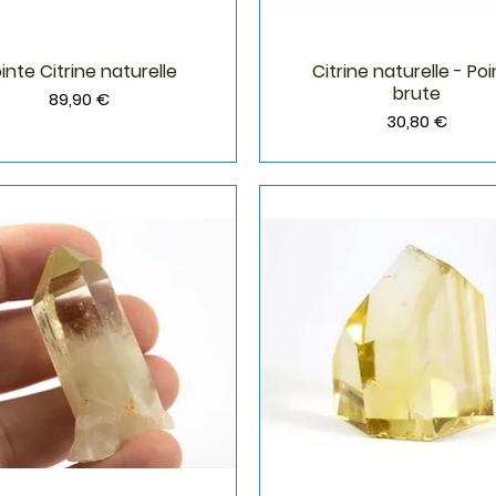
inte Citrine naturelle
Citrine naturelle - Po
Aperçu rapide
Aperçu rapide
brute
Prix
89,90 €
Prix
30,80 €