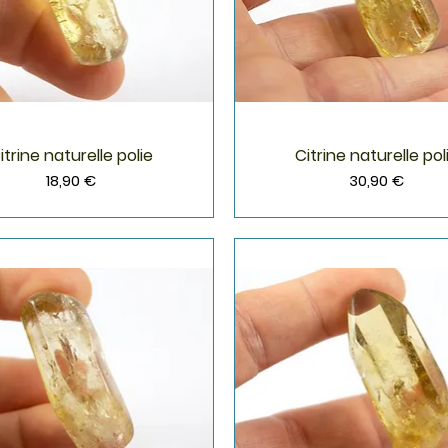
itrine naturelle polie
Citrine naturelle pol
Aperçu rapide
Aperçu rapide
Prix
Prix
18,90 €
30,90 €