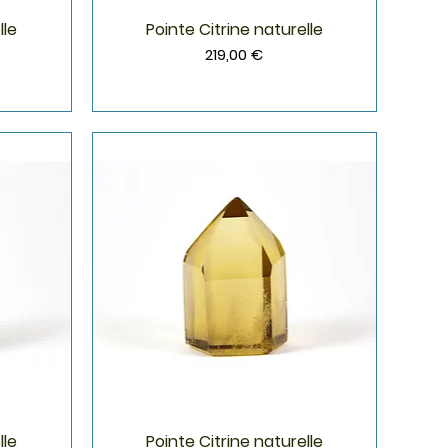
lle
Pointe Citrine naturelle
Aperçu rapide
Prix
219,00 €
lle
Pointe Citrine naturelle
Aperçu rapide