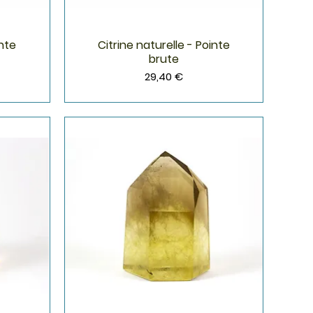
inte
Citrine naturelle - Pointe
Aperçu rapide
brute
Prix
29,40 €