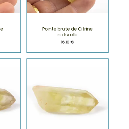
ie
Pointe brute de Citrine
Aperçu rapide
naturelle
Prix
16,10 €