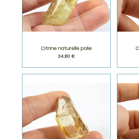
Citrine naturelle polie
C
Aperçu rapide
Prix
34,80 €