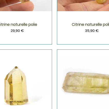
itrine naturelle polie
Citrine naturelle pol
Aperçu rapide
Aperçu rapide
Prix
Prix
29,90 €
35,90 €