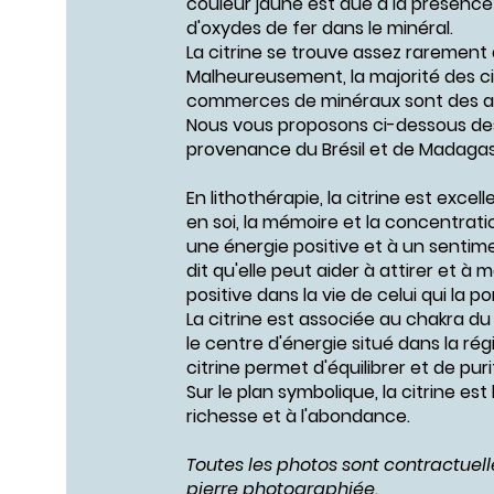
couleur jaune est due à la présence
d'oxydes de fer dans le minéral.
La citrine se trouve assez rarement à
Malheureusement, la majorité des ci
commerces de minéraux sont des a
Nous vous proposons ci-dessous d
provenance du Brésil et de Madagas
En lithothérapie, la citrine est exce
en soi, la mémoire et la concentration
une énergie positive et à un sentimen
dit qu'elle peut aider à attirer et à
positive dans la vie de celui qui la po
La citrine est associée au chakra du 
le centre d'énergie situé dans la ré
citrine permet d'équilibrer et de puri
Sur le plan symbolique, la citrine est l
richesse et à l'abondance.
Toutes les photos sont contractuell
pierre photographiée.