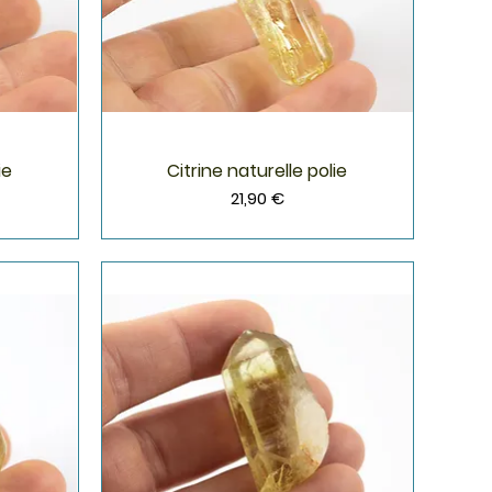
ie
Citrine naturelle polie
Aperçu rapide
Prix
21,90 €