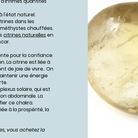
 d'infimes quantités
 l'état naturel.
trines dans les
méthystes chauffées.
es
citrines naturelles
en
car.
llente pour la confiance
. La citrine est liée à
t de joie de vivre.. On
 maintenir une énergie
rte.
plexus solaire, qui est
gion abdominale. La
fier ce chakra.
iée à la prospérité, la
es, vous achetez la