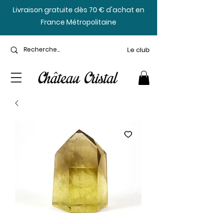
​Livraison gratuite dès 70 € d'achat en
France Métropolitaine
Le club