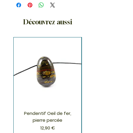
Découvrez aussi
Pendentif Oeil de fer,
Pendentif Chrysoco
pierre percée
Prix
12,90 €