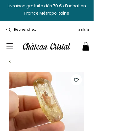
​Livraison gratuite dès 70 € d'achat en
France Métropolitaine
Le club