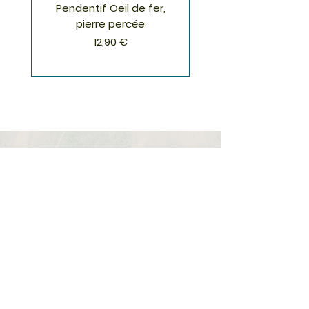
Pendentif Oeil de fer,
Pendentif Chrysoco
pierre percée
Prix
12,90 €
S'inscrire à la Newsletter
S'abonner
Boutique
Nouveautés
Minéraux
Cristal de roche
Le club