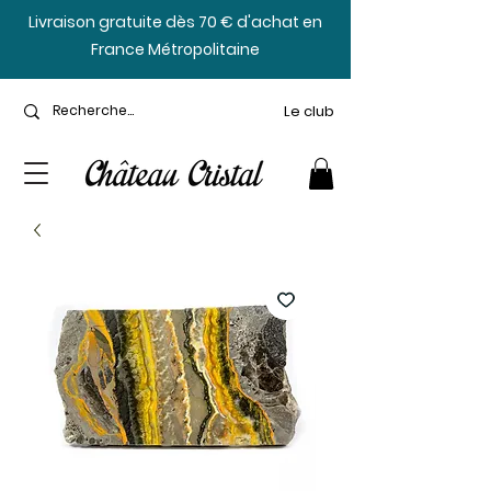
​Livraison gratuite dès 70 € d'achat en
France Métropolitaine
Le club