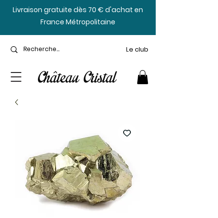
​Livraison gratuite dès 70 € d'achat en
France Métropolitaine
Le club