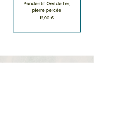
Pendentif Oeil de fer,
Pendentif Chrysoco
pierre percée
Prix
12,90 €
S'inscrire à la Newsletter
S'abonner
Boutique
Nouveautés
Minéraux
Cristal de roche
Le club