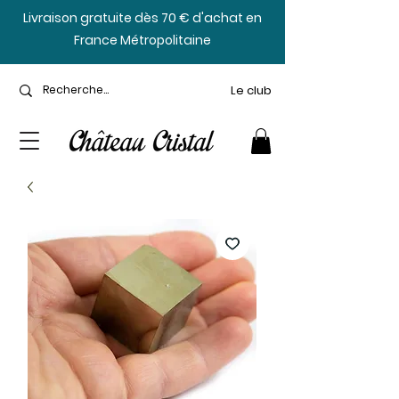
​Livraison gratuite dès 70 € d'achat en
France Métropolitaine
Le club