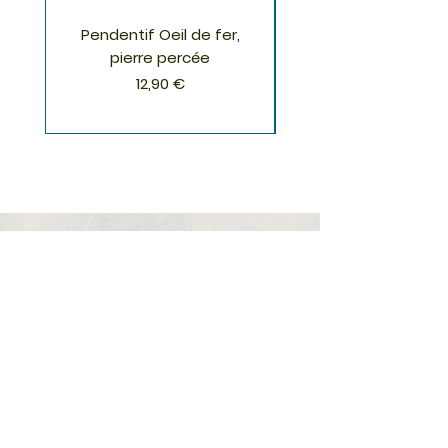
porte.
Pendentif Oeil de fer,
Pendentif Chrysoco
pierre percée
Prix
12,90 €
S'inscrire à la Newsletter
S'abonner
Boutique
Nouveautés
Minéraux
Cristal de roche