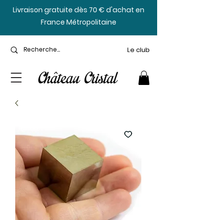
​Livraison gratuite dès 70 € d'achat en
France Métropolitaine
Le club