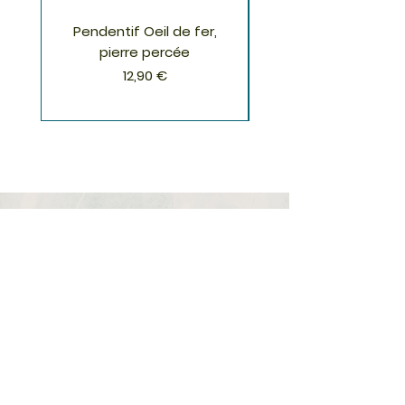
porte.
Pendentif Oeil de fer,
Pendentif Chrysoco
pierre percée
Prix
12,90 €
S'inscrire à la Newsletter
S'abonner
Boutique
Nouveautés
Minéraux
Cristal de roche