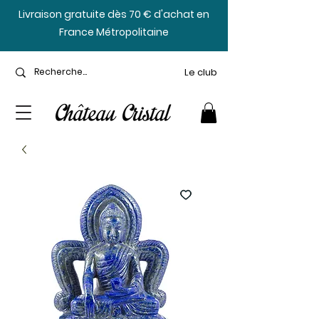
​Livraison gratuite dès 70 € d'achat en
France Métropolitaine
Le club