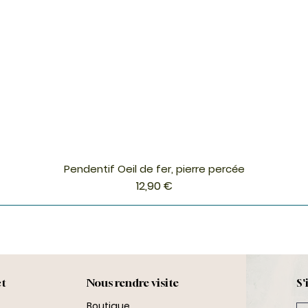
Pendentif Oeil de fer, pierre percée
Aperçu rapide
Prix
12,90 €
ct
Nous rendre visite
S'
Boutique