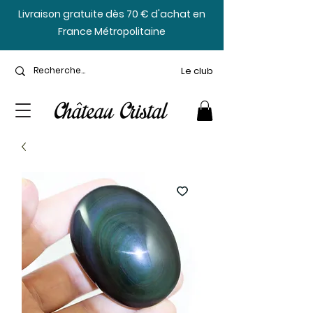
​Livraison gratuite dès 70 € d'achat en
France Métropolitaine
Le club