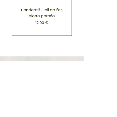
Pendentif Oeil de fer,
Pendentif Chrysoco
pierre percée
Prix
12,90 €
S'inscrire à la Newsletter
S'abonner
Boutique
Nouveautés
Minéraux