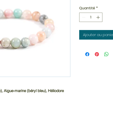
Quantité
*
Ajouter au panie
, Aigue-marine (béryl bleu), Héliodore