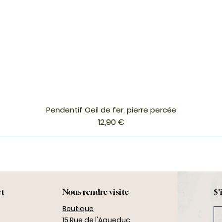
Pendentif Oeil de fer, pierre percée
Aperçu rapide
Prix
12,90 €
ct
Nous rendre visite
S'
Boutique
15 Rue de l'Aqueduc,