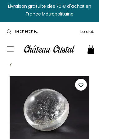
​Livraison gratuite dès 70 € d'achat en
France Métropolitaine
Le club