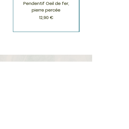
Pendentif Oeil de fer,
Pendentif Chrysoco
pierre percée
Prix
12,90 €
S'inscrire à la Newsletter
S'abonner
Boutique
Nouveautés
Minéraux
Cristal de roche
Le club