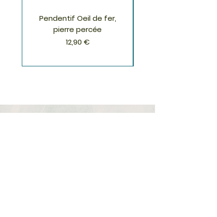
Pendentif Oeil de fer,
Pendentif Chrysoco
pierre percée
Prix
12,90 €
S'inscrire à la Newsletter
S'abonner
Boutique
Nouveautés
Minéraux