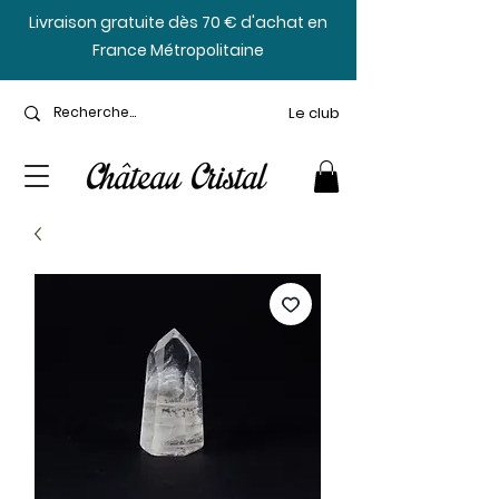
​Livraison gratuite dès 70 € d'achat en
France Métropolitaine
Le club