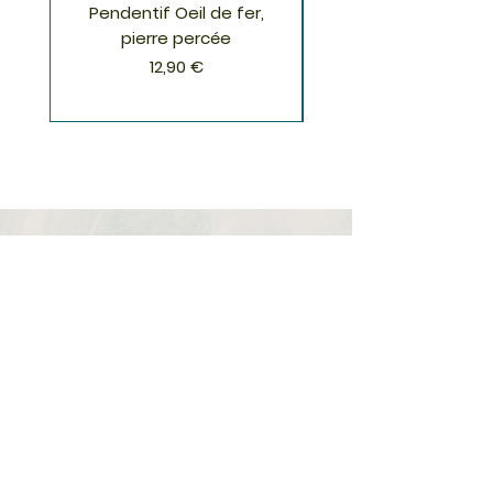
Pendentif Oeil de fer,
Pendentif Chrysoco
pierre percée
Prix
12,90 €
S'inscrire à la Newsletter
S'abonner
Boutique
Nouveautés
Minéraux
Cristal de roche
Le club