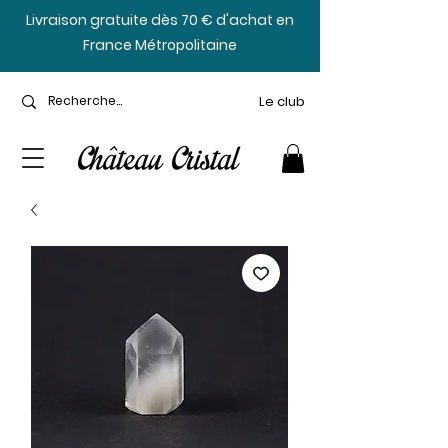
​Livraison gratuite dès 70 € d'achat en
France Métropolitaine
Le club