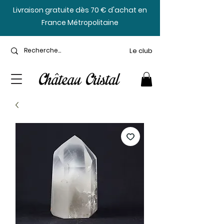
​Livraison gratuite dès 70 € d'achat en
France Métropolitaine
Le club