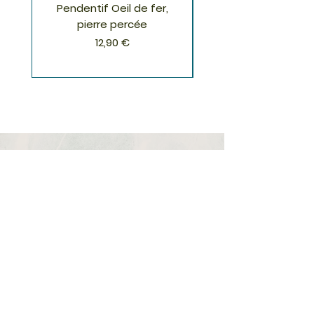
Pendentif Oeil de fer,
Pendentif Chrysoco
pierre percée
Prix
12,90 €
S'inscrire à la Newsletter
S'abonner
Boutique
Nouveautés
Minéraux
Cristal de roche
Le club