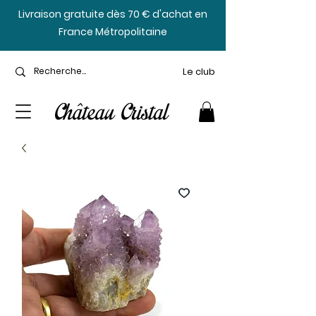
​Livraison gratuite dès 70 € d'achat en
France Métropolitaine
Le club