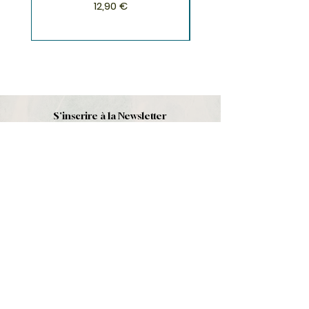
Prix
12,90 €
S'inscrire à la Newsletter
S'abonner
Boutique
Nouveautés
Minéraux
Cristal de roche
Le club
Politique et contact