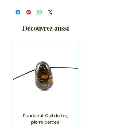
Découvrez aussi
Pendentif Oeil de fer,
Pendentif Chrysoco
pierre percée