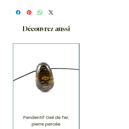
Découvrez aussi
Pendentif Oeil de fer,
Pendentif Chrysoco
pierre percée