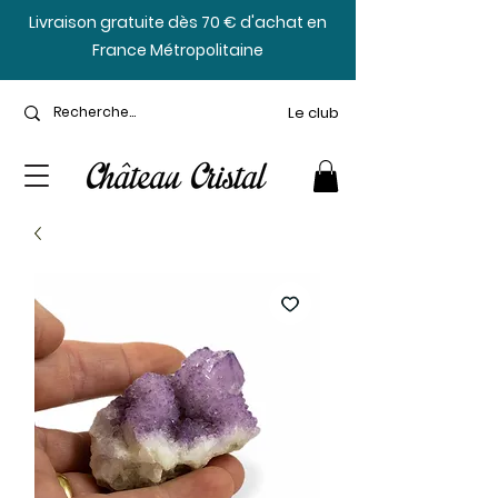
​Livraison gratuite dès 70 € d'achat en
France Métropolitaine
Le club