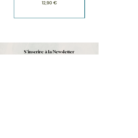
Prix
12,90 €
S'inscrire à la Newsletter
S'abonner
Boutique
Nouveautés
Minéraux
Cristal de roche
Le club
Politique et contact