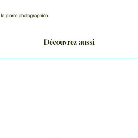
cactus est associé
à l’élévation spiritu
 la pierre photographiée.
pour favoriser la 
et créer une atmo
de vie.
Chaque pierre est
Découvrez aussi
sélectionnée avec 
éclat.