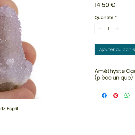
Prix
14,50 €
Quantité
*
Ajouter au panie
Améthyste Cact
(pièce unique)
L’améthyste cactus
est une pierre fas
structure cristallin
recouvert de multip
tz Esprit
scintillantes. Origi
formation naturelle
esthétique et éner
Très appréciée en 