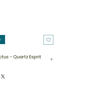
r
us – Quartz Esprit
, aussi appelée quartz esprit,
cinante reconnaissable à sa
e unique : un cristal principal
les petites pointes
naire d’Afrique du Sud, cette
 rare en fait une pièce à la fois
gétique.
lithothérapie, l’améthyste