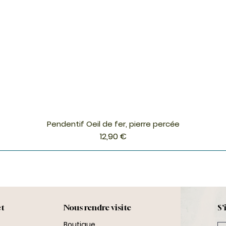
Pendentif Oeil de fer, pierre percée
Aperçu rapide
Prix
12,90 €
ct
Nous rendre visite
S'
Boutique