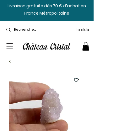
​Livraison gratuite dès 70 € d'achat en
France Métropolitaine
Le club