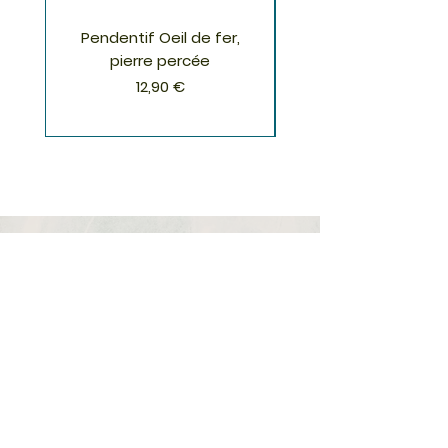
Pendentif Oeil de fer,
Pendentif Chrysoco
pierre percée
Prix
12,90 €
S'inscrire à la Newsletter
S'abonner
Boutique
Nouveautés
Minéraux