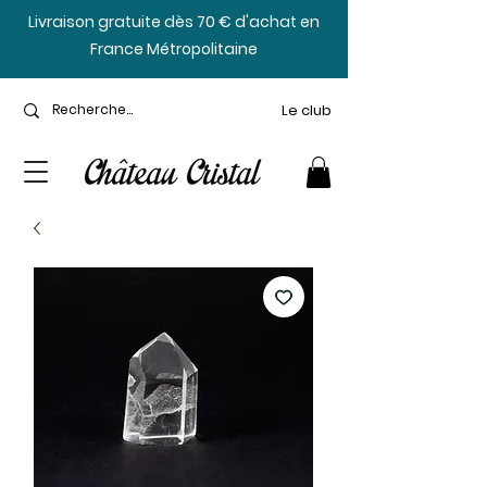
​Livraison gratuite dès 70 € d'achat en
France Métropolitaine
Le club