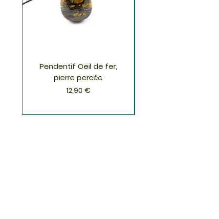
Pendentif Oeil de fer,
Pendentif Chrysoco
pierre percée
Prix
12,90 €
S'inscrire à la Newsletter
S'abonner