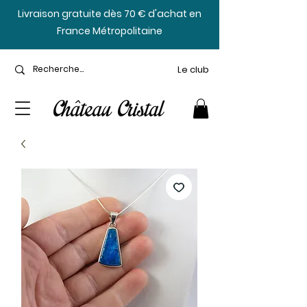
​Livraison gratuite dès 70 € d'achat en
France Métropolitaine
Le club