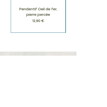
Pendentif Oeil de fer,
Pendentif Chrysoco
pierre percée
Prix
12,90 €
S'inscrire à la Newsletter
S'abonner
Boutique
Nouveautés
Minéraux