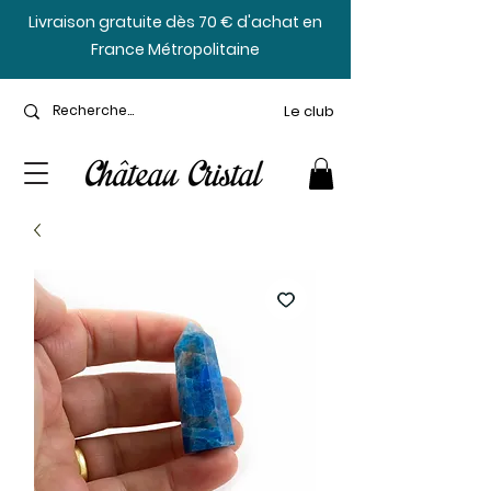
​Livraison gratuite dès 70 € d'achat en
France Métropolitaine
Le club