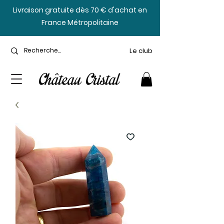
​Livraison gratuite dès 70 € d'achat en
France Métropolitaine
Le club