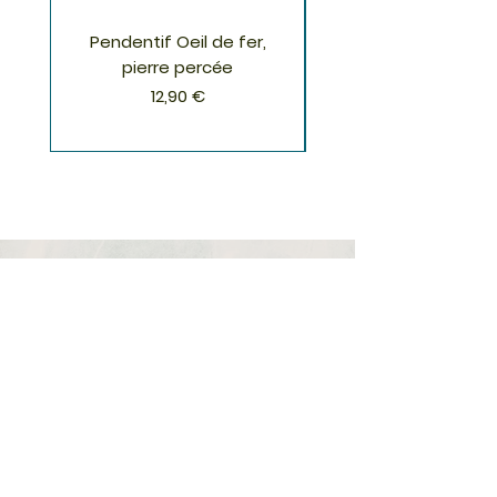
Pendentif Oeil de fer,
Pendentif Chrysoco
pierre percée
Prix
12,90 €
S'inscrire à la Newsletter
S'abonner
Boutique
Nouveautés
Minéraux