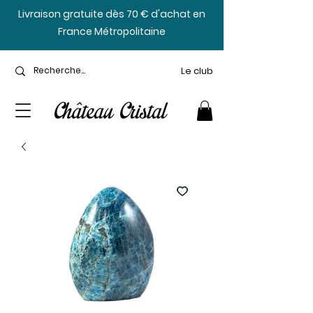
​Livraison gratuite dès 70 € d'achat en
France Métropolitaine
Le club