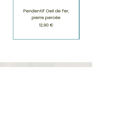
Pendentif Oeil de fer,
Pendentif Chrysoco
pierre percée
Prix
12,90 €
S'inscrire à la Newsletter
S'abonner
Boutique
Nouveautés
Minéraux