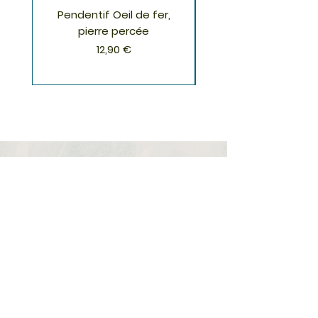
Pendentif Oeil de fer,
Pendentif Chrysoco
pierre percée
Prix
12,90 €
S'inscrire à la Newsletter
S'abonner
Boutique
Nouveautés
Minéraux
Cristal de roche