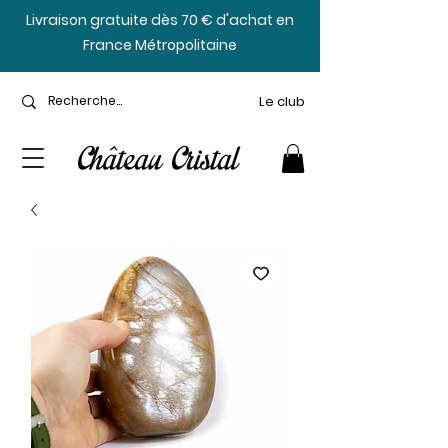
​Livraison gratuite dès 70 € d'achat en
France Métropolitaine
Le club