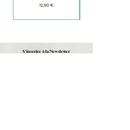
Prix
12,90 €
S'inscrire à la Newsletter
S'abonner
Boutique
Nouveautés
Minéraux
Cristal de roche
Le club
Politique et contact