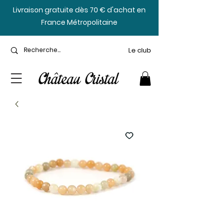
​Livraison gratuite dès 70 € d'achat en
France Métropolitaine
Le club